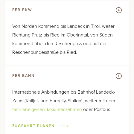
PER PKW
Von Norden kommend bis Landeck in Tirol, weiter
Richtung Prutz bis Ried im Oberinntal, von Süden
Familien Special
kommend über den Reschenpass und auf der
Reschenbundesstraße bis Ried.
Glück wächst, wenn man es teilt. Für einen
Sommer voller gemeinsamer Erlebnisse
schenken wir Kindern bis 10 Jahre die
PER BAHN
Übernachtung im Zimmer der Eltern.
Internationale Anbindungen bis Bahnhof Landeck-
MEHR ERFAHREN
Zams (Railjet- und Eurocity-Station), weiter mit dem
familieneigenen Taxiunternehmen
oder Postbus
ZUGFAHRT PLANEN