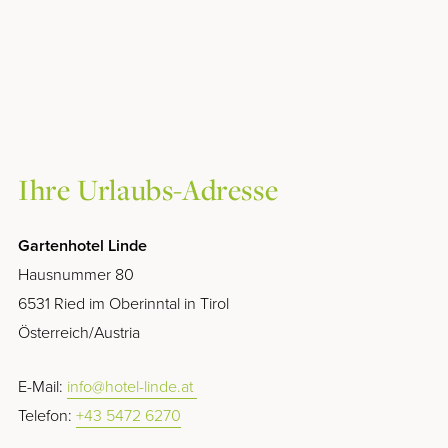
SUMMERCARD/GOLD
Winter
WINTERURLAUB
SKIFAHREN & SKIGEBIETE
WINTERAKTIV
Ihre Urlaubs-Adresse
WINTERGENUSS
Gartenhotel Linde
Info & Service
Hausnummer 80
6531 Ried im Oberinntal in Tirol
WETTER & WEBCAMS
Österreich/Austria
GUTSCHEINE
NEWSLETTER
E-Mail:
info@hotel-linde.at
HYGIENE & SICHERHEIT
Telefon:
+43 5472 6270
PROSPEKTE & DOWNLOADS