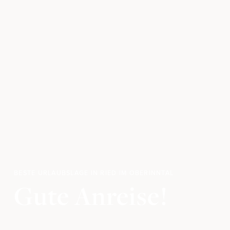
Zimmer & Preise
ZIMMER & SUITEN
INKLUSIVLEISTUNGEN
BUCHUNGSINFOS
PAUSCHALEN
ANFRAGEN
BUCHEN
Kulinarik
KÜCHE & PHILOSOPHIE
BESTE URLAUBSLAGE IN RIED IM OBERINNTAL
VERWÖHNPENSION
Gute Anreise!
BAR & LOUNGE
SCHMARELLE WIRT