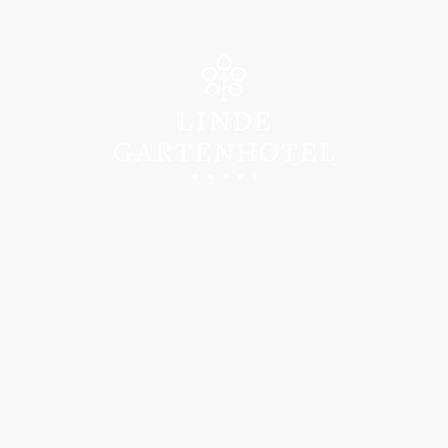
Gartenhotel
WILLKOMMEN
GASTGEBER & GESCHICHTE
GUTE GRÜNDE
BILDERGALERIE
ANREISE
BEWERTUNGEN
SOCIAL WALL
KARRIERE IM GARTENHOTEL