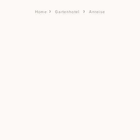
Wellness & Spa
Gartenhotel
Anreise
Home
EINTAUCHEN
FAMILIEN-SPA
GARTEN-SPA
BEAUTY BEHANDLUNGEN
DAY-SPA
YOGA & GYM
Sommer
SOMMERURLAUB
AKTIV & GENUSSVOLL
WANDERN
BIKEN
FAMILIENSOMMER