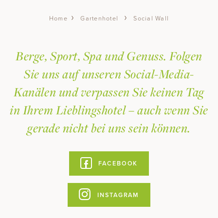
Wellness & Spa
Gartenhotel
Social Wall
Home
EINTAUCHEN
FAMILIEN-SPA
Familien Special
Berge, Sport, Spa und Genuss. Folgen
GARTEN-SPA
BEAUTY BEHANDLUNGEN
Sie uns auf unseren Social-Media-
Glück wächst, wenn man es teilt. Für einen
DAY-SPA
Kanälen und verpassen Sie keinen Tag
Sommer voller gemeinsamer Erlebnisse
YOGA & GYM
schenken wir Kindern bis 10 Jahre die
in Ihrem Lieblingshotel – auch wenn Sie
Übernachtung im Zimmer der Eltern.
Sommer
gerade nicht bei uns sein können.
SOMMERURLAUB
MEHR ERFAHREN
FACEBOOK
AKTIV & GENUSSVOLL
WANDERN
BIKEN
INSTAGRAM
FAMILIENSOMMER