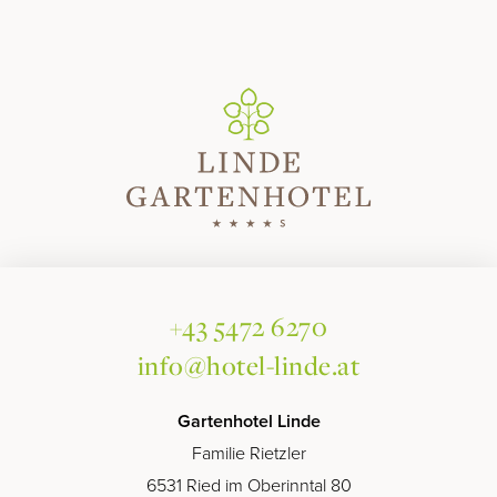
SUMMERCARD/GOLD
Winter
WINTERURLAUB
SKIFAHREN & SKIGEBIETE
WINTERAKTIV
WINTERGENUSS
Info & Service
+43 5472 6270
WETTER & WEBCAMS
info@hotel-linde.at
GUTSCHEINE
NEWSLETTER
Gartenhotel Linde
HYGIENE & SICHERHEIT
Familie Rietzler
PROSPEKTE & DOWNLOADS
6531 Ried im Oberinntal 80