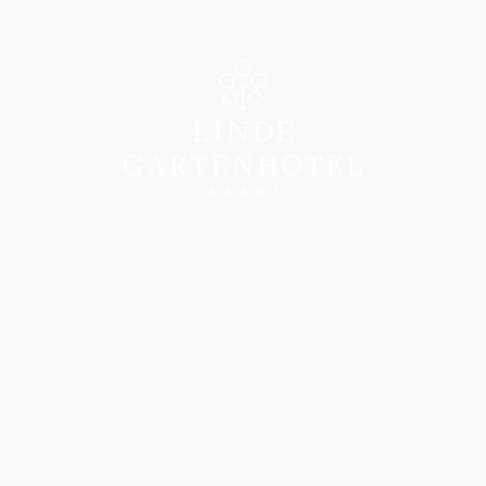
Gartenhotel
WILLKOMMEN
GASTGEBER & GESCHICHTE
GUTE GRÜNDE
BILDERGALERIE
ANREISE
BEWERTUNGEN
SOCIAL WALL
KARRIERE IM GARTENHOTEL