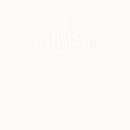
Gartenhotel
WILLKOMMEN
GASTGEBER & GESCHICHTE
GUTE GRÜNDE
BILDERGALERIE
ANREISE
BEWERTUNGEN
SOCIAL WALL
KARRIERE IM GARTENHOTEL