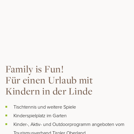
SUMMERCARD/GOLD
Winter
WINTERURLAUB
SKIFAHREN & SKIGEBIETE
WINTERAKTIV
WINTERGENUSS
Family is Fun!
Info & Service
Für einen Urlaub mit
Kindern in der Linde
WETTER & WEBCAMS
GUTSCHEINE
Tischtennis und weitere Spiele
NEWSLETTER
Kinderspielplatz im Garten
HYGIENE & SICHERHEIT
Kinder-, Aktiv- und Outdoorprogramm angeboten vom
PROSPEKTE & DOWNLOADS
Tourismusverband Tiroler Oberland