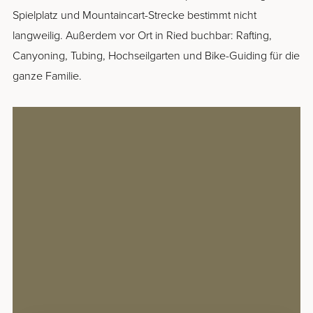
Familien Special
Spielplatz und Mountaincart-Strecke bestimmt nicht
langweilig. Außerdem vor Ort in Ried buchbar: Rafting,
Glück wächst, wenn man es teilt. Für einen
Canyoning, Tubing, Hochseilgarten und Bike-Guiding für die
Sommer voller gemeinsamer Erlebnisse
ganze Familie.
schenken wir Kindern bis 10 Jahre die
Übernachtung im Zimmer der Eltern.
MEHR ERFAHREN