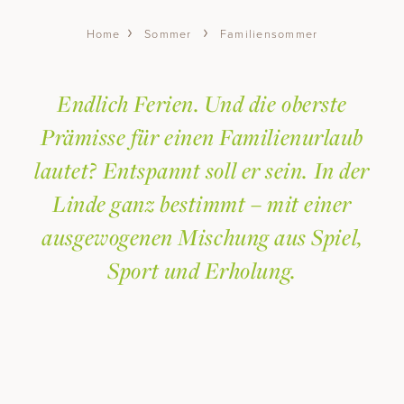
Wellness & Spa
Sommer
Familiensommer
Home
EINTAUCHEN
FAMILIEN-SPA
Endlich Ferien. Und die oberste
GARTEN-SPA
BEAUTY BEHANDLUNGEN
Prämisse für einen Familienurlaub
DAY-SPA
lautet? Entspannt soll er sein. In der
YOGA & GYM
Linde ganz bestimmt – mit einer
Sommer
ausgewogenen Mischung aus Spiel,
Sport und Erholung.
SOMMERURLAUB
AKTIV & GENUSSVOLL
WANDERN
BIKEN
FAMILIENSOMMER