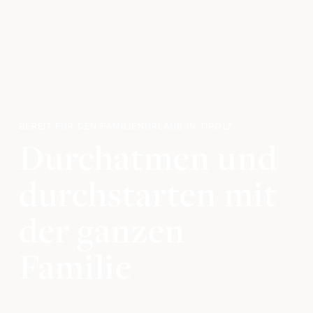
Zimmer & Preise
ZIMMER & SUITEN
INKLUSIVLEISTUNGEN
BUCHUNGSINFOS
PAUSCHALEN
ANFRAGEN
BEREIT FÜR DEN FAMILIENURLAUB IN TIROL?
Durchatmen und
BUCHEN
durchstarten mit
Kulinarik
der ganzen
KÜCHE & PHILOSOPHIE
VERWÖHNPENSION
Familie
BAR & LOUNGE
SCHMARELLE WIRT