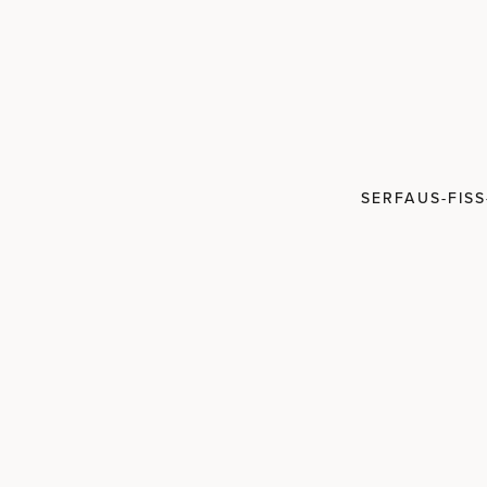
Skiurlaub autofrei und komfortabel.
SERFAUS-FISS