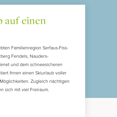
b auf einen
Familien Special
bten Familienregion Serfaus-Fiss-
rberg Fendels, Nauders-
Glück wächst, wenn man es teilt. Für einen
 Venet und dem schneesicheren
Sommer voller gemeinsamer Erlebnisse
iert Ihnen einen Skiurlaub voller
schenken wir Kindern bis 10 Jahre die
Möglichkeiten. Zugleich nächtigen
Übernachtung im Zimmer der Eltern.
n sich mit viel Freiraum.
MEHR ERFAHREN