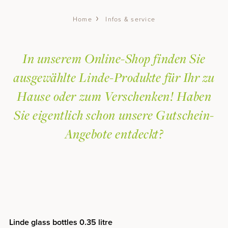
Wellness & Spa
Infos & service
Home
IMMERSE
FAMILY SPA
In unserem Online-Shop finden Sie
GARTEN SPA
TREATMENTS
ausgewählte Linde-Produkte für Ihr zu
DAY SPA
Hause oder zum Verschenken! Haben
YOGA & GYM
Sie eigentlich schon unsere Gutschein-
Summer
Angebote entdeckt?
SUMMER HOLIDAY
ACTIVE & ENJOYABLE
HIKING
BIKING
FAMILY HOLIDAY
Linde glass bottles 0.35 litre