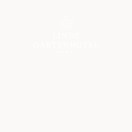
Hotel
WELCOME
HOSTS & HISTORY
GOOD REASONS
PHOTO GALLERY
ARRIVAL
REVIEWS
SOCIAL WALL
KARRIERE IM GARTENHOTEL