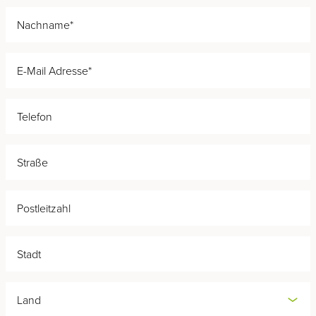
Familien Special
Glück wächst, wenn man es teilt. Für einen
Sommer voller gemeinsamer Erlebnisse
schenken wir Kindern bis 10 Jahre die
Übernachtung im Zimmer der Eltern.
MEHR ERFAHREN