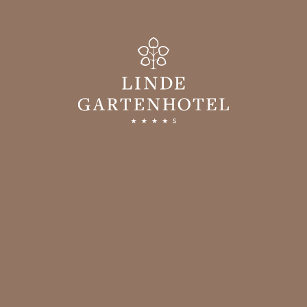
Gartenhotel
WILLKOMMEN
GASTGEBER & GESCHICHTE
GUTE GRÜNDE
BILDERGALERIE
ANREISE
BEWERTUNGEN
SOCIAL WALL
KARRIERE IM GARTENHOTEL