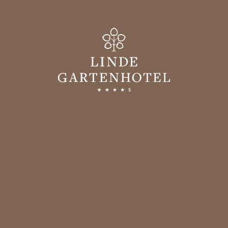
Gartenhotel
WILLKOMMEN
GASTGEBER & GESCHICHTE
GUTE GRÜNDE
BILDERGALERIE
ANREISE
BEWERTUNGEN
SOCIAL WALL
KARRIERE IM GARTENHOTEL