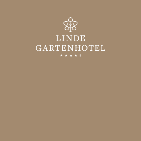
Gartenhotel
WILLKOMMEN
GASTGEBER & GESCHICHTE
GUTE GRÜNDE
BILDERGALERIE
ANREISE
BEWERTUNGEN
SOCIAL WALL
KARRIERE IM GARTENHOTEL