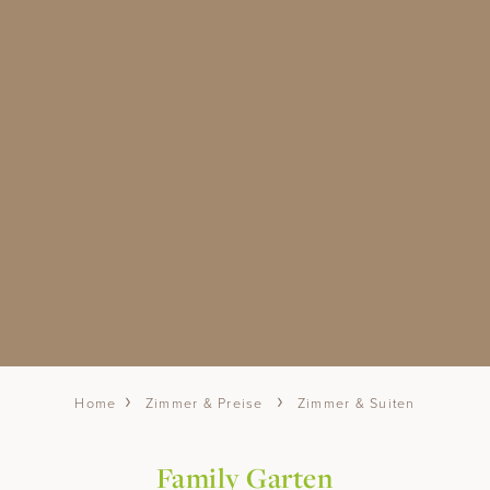
Glück wächst, wenn man es teilt. Für einen
Sommer voller gemeinsamer Erlebnisse
schenken wir Kindern bis 10 Jahre die
Übernachtung im Zimmer der Eltern.
MEHR ERFAHREN
Zimmer & Preise
Zimmer & Suiten
Home
Family Garten